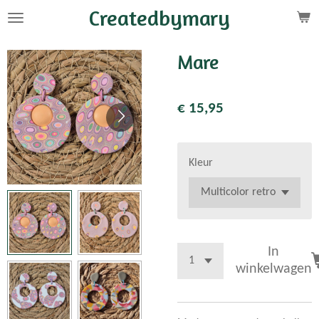
Createdbymary
Ga
direct
naar
Mare
de
hoofdinhoud
€ 15,95
Kleur
In
winkelwagen