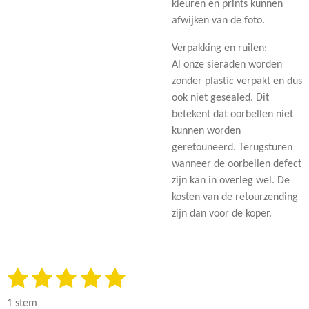
kleuren en prints kunnen
afwijken van de foto.
Verpakking en ruilen:
Al onze sieraden worden
zonder plastic verpakt en dus
ook niet gesealed. Dit
betekent dat oorbellen niet
kunnen worden
geretouneerd. Terugsturen
wanneer de oorbellen defect
zijn kan in overleg wel. De
kosten van de retourzending
zijn dan voor de koper.
1
2
3
4
5
S
R
t
a
s
s
s
s
s
e
1 stem
t