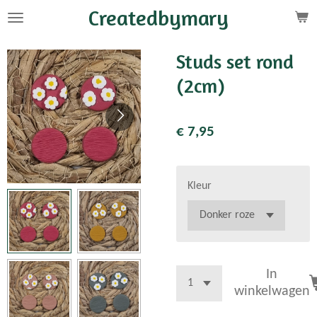
Createdbymary
Ga
direct
naar
Studs set rond
de
(2cm)
hoofdinhoud
€ 7,95
Kleur
In
winkelwagen