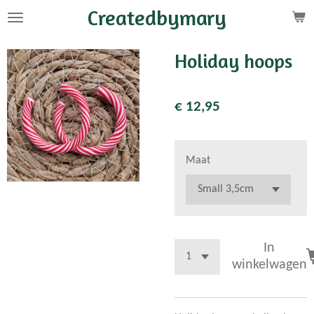
Createdbymary
Ga
direct
naar
Holiday hoops
de
hoofdinhoud
€ 12,95
Maat
In
winkelwagen